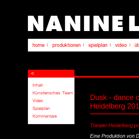
<
Dusk - dance 
Heidelberg 20