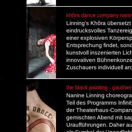
khôra dance company nanine
Linning’s Khôra übersetzt
eindrucksvolles Tanzereig
einer explosiven Körpers
Entsprechung findet, son
kunstvoll inszenierten Li
innovativen Bühnenkonzep
Zuschauers individuell a
the black painting - gauthie
Nanine Linning choreogra
Teil des Programms Infini
der Theaterhaus-Company 
gemischten Abend mit sag
Uraufführungen. Daher auch