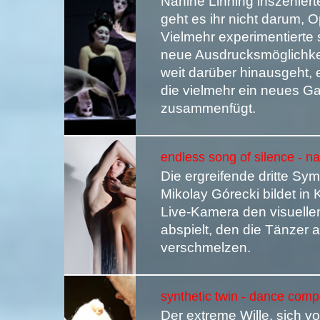
Nanine Linning inszeniert
geht es ihr nicht darum, 
Vielmehr experimentierte
neue Ausdrucksmöglichkeit
weit darüber hinausgeht, 
die vielmehr ein neues G
zusammenfügt.
endless song of silence - n
Die ergreifende dritte S
Mikolay Górecki bildet in 
Live-Kamera den visuellen 
abspielt, den die Tänzer
verschmelzen.
synthetic twin - dance comp
Der extreme Wille, sich v