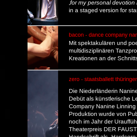
‚
for my personal devotion
in a staged version for s
bacon - dance company nan
Mit spektakulären und po
multidisziplinären Tanzpr
Kreationen an der Schnitt
zero - staatsballett thüring
Die Niederländerin Nanine
Debüt als künstlerische L
Company Nanine Linning 
Produktion wurde von Publ
noch im Jahr der Urauffü
Theaterpreis DER FAUST. 
Handschrift als „Hardcore