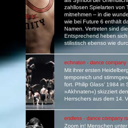
als Symbol der Unendlich
zahllosen Spielarten von
mitnehmen – in die wund
wie bei Future 6 enthält 
Namen. Vertreten sind di
Entsprechend heben sich 
stilistisch ebenso wie du
echnaton - dance company n
Mit ihrer ersten Heidelbe
temporeich und stimmgewa
fort. Philip Glass’ 1984 in 
»Akhnaten«) skizziert de
Herrschers aus dem 14. Vo
endless - dance company nan
Zoom in! Menschen unter s