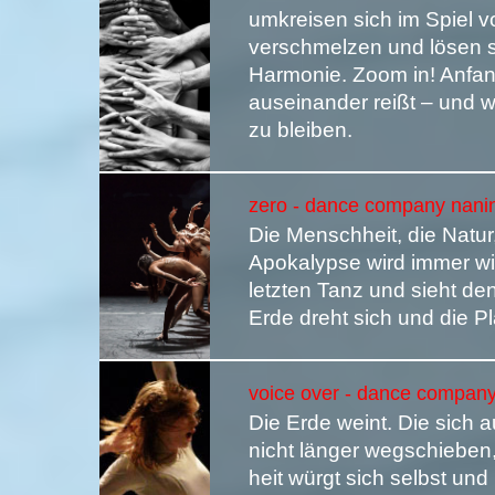
umkreisen sich im Spiel 
verschmelzen und lösen s
Harmonie. Zoom in! Anfan
auseinander reißt – und w
zu bleiben.
zero - dance company nanine
Die Menschheit, die Natur
Apokalypse wird immer wi
letzten Tanz und sieht de
Erde dreht sich und die P
voice over - dance company 
Die Erde weint. Die sich 
nicht länger wegschieben
heit würgt sich selbst un