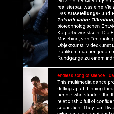
ein Stop der Alterungspr
realisierbar, was eine Viel
Das
Ausstellungs- und 
Zukunftslabor Offenbur
biotechnologischen Entwi
Körperbewusstsein. Die E
Maschine, von Technologie
Objektkunst, Videokunst u
Publikum machen jeden ei
Rundgänge zu einem indi
endless song of silence - 
This multimedia dance prod
drifting apart. Linning tur
people who straddle the th
relationship full of confid
separation. They can’t liv
witnesses the emotional ex